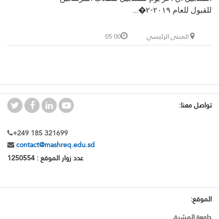
للقبول للعام ٢٠١٩-٢�...
المبنى الرئيسي
05:00
تواصل معنا:
+249 185 321699
contact@mashreq.edu.sd
عدد زوار الموقع : 1250554
الموقع:
جامعة المشرق