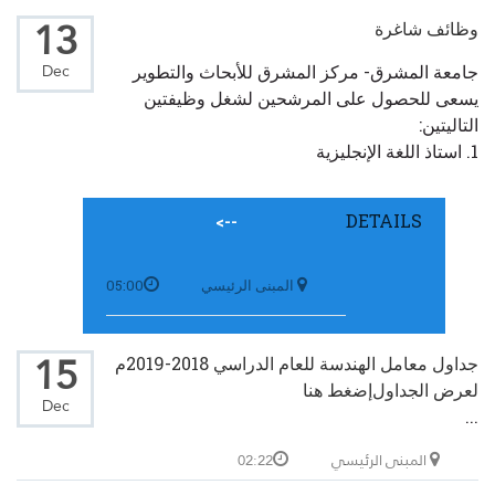
13
وظائف شاغرة
Dec
جامعة المشرق- مركز المشرق للأبحاث والتطوير
يسعى للحصول على المرشحين لشغل وظيفتين
التاليتين:
1. استاذ اللغة الإنجليزية
DETAILS
-->
المبنى الرئيسي
05:00
15
جداول معامل الهندسة للعام الدراسي 2018-2019م
لعرض الجداول
إضغط هنا
Dec
...
المبنى الرئيسي
02:22