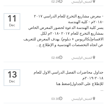
المبنى الرئيسي
02:29
11
- معرض مشاريع التخرج للعام الدراسي ٢٠١٧
-٢٠١٨م - كلية الهندسة
Dec
يسر كلية الهندسة الدعوة لحضور المعرض الخاص
بمشاريع التخرج للعام ٢٠١٧ -٢٠١٨م لكل
الاقسام(بكالريوس + دبلوم). يهدف المعرض للتعريف
عن اتجاه التخصصات الهندسية و الإطلاع ع...
المبنى الرئيسي
02:48
13
جداول محاضرات الفصل الدراسي الاول للعام
٢٠١٨-٢٠١٩م
Dec
للإطلاع على الجداول
إضغط هنا
...
المبنى الرئيسي
03:30