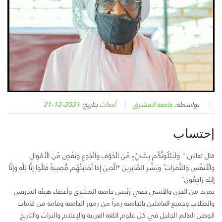
بواسطة:
جامعة المشرق
أحداث
بتاريخ:
2021-12-21
إحتساب
قال تعالى:" وَلَنَبْلُوَنَّكُم بِشَيْءٍ مِّنَ الْخَوْفِ وَالْجُوعِ وَنَقْصٍ مِّنَ الْأَمْوَالِ
وَالْأَنفُسِ وَالثَّمَرَاتِ ۗ وَبَشِّرِ الصَّابِرِينَ *الَّذِينَ إِذَا أَصَابَتْهُم مُّصِيبَةٌ قَالُوا إِنَّا لِلَّهِ وَإِنَّا
إِلَيْهِ رَاجِعُونَ"
بمزيد من الحزن والأسى ينعي رئيس جامعة المشرق وأعضاء هيئة التدريس
والطلاب وجميع العاملين بالجامعة رمزاً من رموز الجامعة وقامة من قامات
الوطن العالم الجليل في كل علوم اللغة العربية والإعلام والتراث والتاريخ