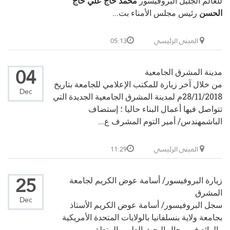
للعالم الجليل البروفيسور
محمد حاج علي حاج
الحسن
رئيس مجلس الأمناء بت...
المبنى الرئيسي
05:13
04
مدينة المشرق الجامعية
من خلال آخر زيارة للمكتب الإعلامي للجامعة بتاريخ
Dec
28/11/2018م لمدينة المشرق الجامعية الجديدة التي
تتواصل فيها أعمال البناء حاليا ؛ إستضاف
الباشمهندس/ أمير التوم المشرف ع...
المبنى الرئيسي
11:29
25
زيارة البروفيسور/ أسامة عوض الكريم لجامعة
المشرق
Dec
سجل البروفيسور/ أسامة عوض الكريم الأستاذ
بجامعة ولاية بنسلفانيا بالولايات المتحدة الأمريكية
والرائد في مجال البحث العلمي المتعلق