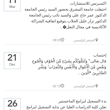
11
اكسبرتس للاستشارات
Mar
احتفلت جامعة المشرق بحضور السيد رئيس الجامعة
الدكتور عمر حاج علي والسيد نائب رئيس الجامعة
الدكتور نزار خليل الحلاب بتوقيع اتفاقية الشراكة
الأكاديمية في مجال التعل�...
المبنى الرئيسي
09:07
21
إحتساب
قال تعالى:" وَلَنَبْلُوَنَّكُم بِشَيْءٍ مِّنَ الْخَوْفِ وَالْجُوعِ
Dec
وَنَقْصٍ مِّنَ الْأَمْوَالِ وَالْأَنفُسِ وَالثَّمَرَاتِ ۗ وَبَشِّرِ
الصَّابِرِينَ *الَّذِينَ...
المبنى الرئيسي
02:12
26
بدء التسجيل لبرامج الماجستير
تعلن كلية الدراسات العليا عن بداية التسجيل لبرامج