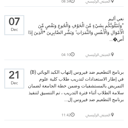
المبنى الرئيسي
08:34
07
نعي أليم
"وَلَنَبْلُوَنَّكُم بِشَيْءٍ مِّنَ الْخَوْفِ وَالْجُوعِ وَنَقْصٍ مِّنَ
Dec
الْأَمْوَالِ وَالْأَنفُسِ وَالثَّمَرَاتِ ۗ وَبَشِّرِ الصَّابِرِينَ *الَّذِينَ إِذَا
أَص�...
المبنى الرئيسي
04:10
21
برنامج التطعيم ضد فيروس إلتهاب الكبد الوبائي (B)
في إطار الاستعدادات لتدريب طلاب كلية علوم
Dec
التمريض بالمستشفيات وضمن خطة الجامعة لضمان
سلامة الطلاب أثناء فترة التدريب ، تم التنسيق لتنفيذ
برنامج التطعيم ضد فيروس إل...
المبنى الرئيسي
11:42